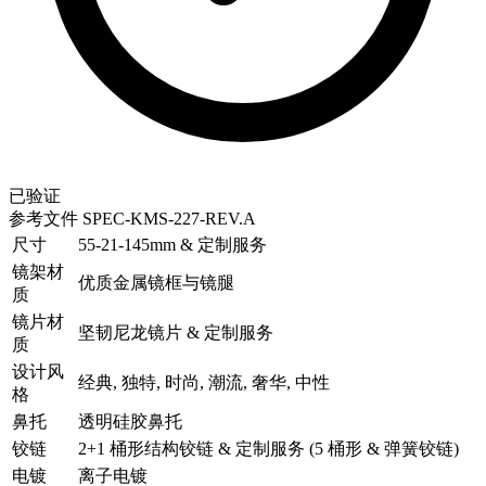
已验证
参考文件
SPEC-KMS-227-REV.A
尺寸
55-21-145mm & 定制服务
镜架材
优质金属镜框与镜腿
质
镜片材
坚韧尼龙镜片 & 定制服务
质
设计风
经典, 独特, 时尚, 潮流, 奢华, 中性
格
鼻托
透明硅胶鼻托
铰链
2+1 桶形结构铰链 & 定制服务 (5 桶形 & 弹簧铰链)
电镀
离子电镀