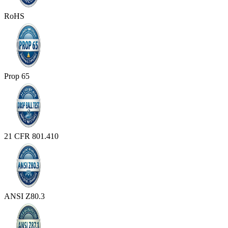
RoHS
Prop 65
21 CFR 801.410
ANSI Z80.3