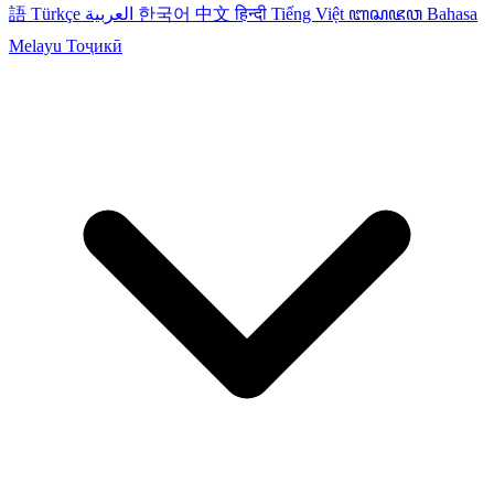
語
Türkçe
العربية
한국어
中文
हिन्दी
Tiếng Việt
ꦧꦱꦗꦮ
Bahasa
Melayu
Тоҷикӣ