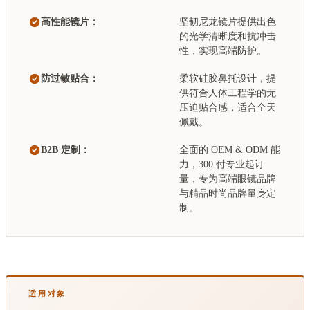
高性能镜片：
坚韧尼龙镜片提供出色
的光学清晰度和抗冲击
性，实现高端防护。
防过敏贴合：
柔软硅胶鼻托设计，提
供符合人体工程学的无
压迫贴合感，适合全天
佩戴。
B2B 定制：
全面的 OEM & ODM 能
力，300 付专业起订
量，专为高端眼镜品牌
与精品时尚品牌量身定
制。
适用对象