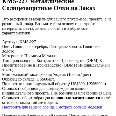
KMS-227 Металлические
Солнцезащитные Очки на Заказ
Это референсная модель для вашего private-label проекта, а не
розничный товар. Возьмите её за основу и настройте
материалы, цвета, линзы, логотип и выбранные
характеристики.
Артикул:
KMS-227
Цвет:
Глянцевое Серебро, Глянцевое Золото, Глянцевое
Золото
Материалы:
Премиум Металл
Тип производства:
Контрактное Производство (OEM) &
Проектирование и Производство (ODM) ( Индивидуальный
заказ )
Минимальный заказ:
300 шт/модель (100 шт/цвет)
Образец со склада:
US$60/шт.
Полностью индивидуальный образец:
US$300–US$600/шт.
Стоимость образцов для подтверждения вашего
индивидуального проекта, а не розничная или серийная цена.
Стоимость обоих образцов
полностью засчитывается
в счёт
оптового заказа той же модели.
Настроить для вашего бренда
Смотреть больше моделей
Начните с этой референсной модели.
Измените выбранные