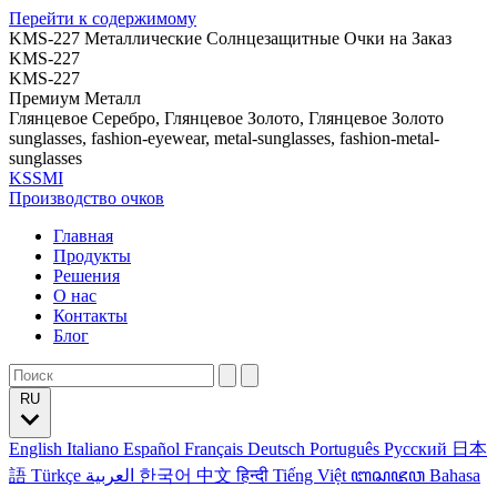
Перейти к содержимому
KMS-227 Металлические Солнцезащитные Очки на Заказ
KMS-227
KMS-227
Премиум Металл
Глянцевое Серебро, Глянцевое Золото, Глянцевое Золото
sunglasses, fashion-eyewear, metal-sunglasses, fashion-metal-
sunglasses
KSSMI
Производство очков
Главная
Продукты
Решения
О нас
Контакты
Блог
RU
English
Italiano
Español
Français
Deutsch
Português
Русский
日本
語
Türkçe
العربية
한국어
中文
हिन्दी
Tiếng Việt
ꦧꦱꦗꦮ
Bahasa