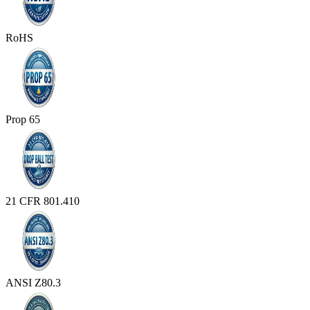
RoHS
Prop 65
21 CFR 801.410
ANSI Z80.3