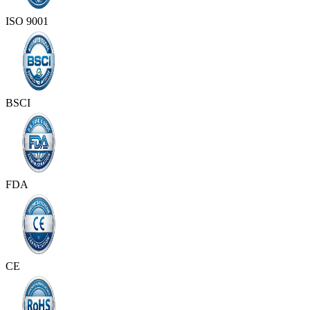
ISO 9001
BSCI
FDA
CE