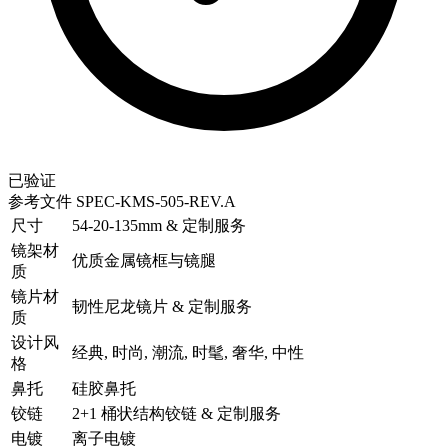
已验证
参考文件
SPEC-KMS-505-REV.A
尺寸
54-20-135mm & 定制服务
镜架材
优质金属镜框与镜腿
质
镜片材
韧性尼龙镜片 & 定制服务
质
设计风
经典, 时尚, 潮流, 时髦, 奢华, 中性
格
鼻托
硅胶鼻托
铰链
2+1 桶状结构铰链 & 定制服务
电镀
离子电镀