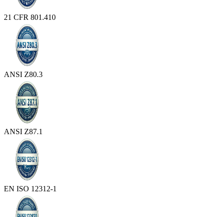
21 CFR 801.410
ANSI Z80.3
ANSI Z87.1
EN ISO 12312-1