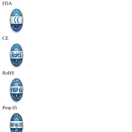
FDA
CE
RoHS
Prop 65