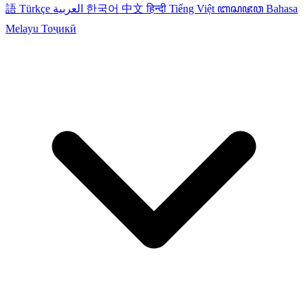
語
Türkçe
العربية
한국어
中文
हिन्दी
Tiếng Việt
ꦧꦱꦗꦮ
Bahasa
Melayu
Тоҷикӣ