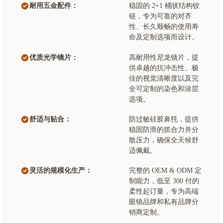
耐用五金配件：
稳固的 2+1 桶状结构铰
链，专为可靠的对齐
性、长久顺畅的使用寿
命及定制选项而设计。
优质光学镜片：
高耐用性尼龙镜片，提
供卓越的抗冲击性、极
佳的视觉清晰度以及完
全可定制的染色和涂层
选项。
舒适与贴合：
防过敏硅胶鼻托，提供
稳固防滑的抓合力并分
散压力，确保全天候舒
适佩戴。
灵活的规模化生产：
完整的 OEM & ODM 定
制能力，低至 300 付的
柔性起订量，专为高端
眼镜品牌和私有品牌分
销商定制。