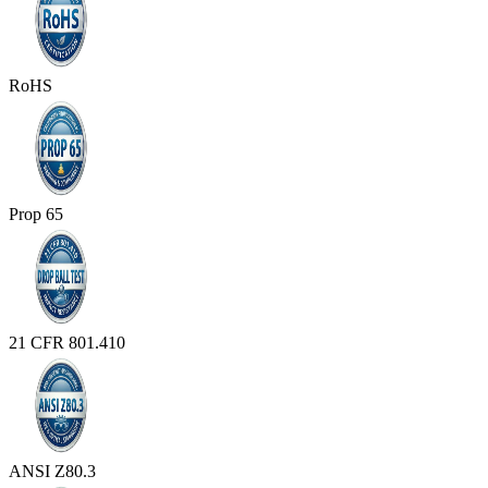
RoHS
Prop 65
21 CFR 801.410
ANSI Z80.3