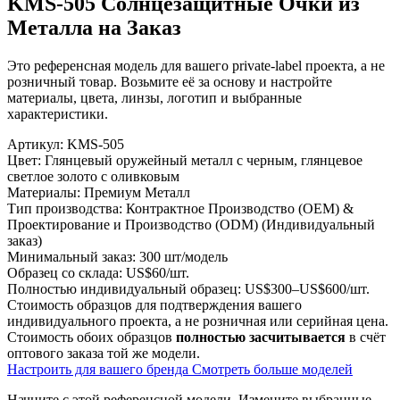
KMS-505 Солнцезащитные Очки из
Металла на Заказ
Это референсная модель для вашего private-label проекта, а не
розничный товар. Возьмите её за основу и настройте
материалы, цвета, линзы, логотип и выбранные
характеристики.
Артикул:
KMS-505
Цвет:
Глянцевый оружейный металл с черным, глянцевое
светлое золото с оливковым
Материалы:
Премиум Металл
Тип производства:
Контрактное Производство (OEM) &
Проектирование и Производство (ODM) (Индивидуальный
заказ)
Минимальный заказ:
300 шт/модель
Образец со склада:
US$60/шт.
Полностью индивидуальный образец:
US$300–US$600/шт.
Стоимость образцов для подтверждения вашего
индивидуального проекта, а не розничная или серийная цена.
Стоимость обоих образцов
полностью засчитывается
в счёт
оптового заказа той же модели.
Настроить для вашего бренда
Смотреть больше моделей
Начните с этой референсной модели.
Измените выбранные