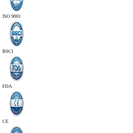
ISO 9001
BSCI
FDA
CE