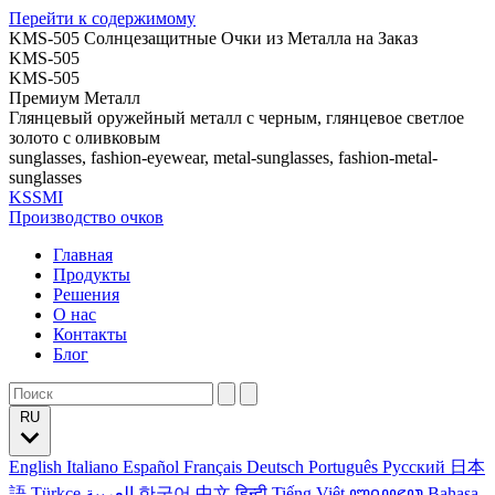
Перейти к содержимому
KMS-505 Солнцезащитные Очки из Металла на Заказ
KMS-505
KMS-505
Премиум Металл
Глянцевый оружейный металл с черным, глянцевое светлое
золото с оливковым
sunglasses, fashion-eyewear, metal-sunglasses, fashion-metal-
sunglasses
KSSMI
Производство очков
Главная
Продукты
Решения
О нас
Контакты
Блог
RU
English
Italiano
Español
Français
Deutsch
Português
Русский
日本
語
Türkçe
العربية
한국어
中文
हिन्दी
Tiếng Việt
ꦧꦱꦗꦮ
Bahasa