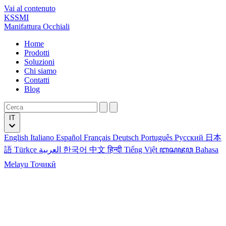
Vai al contenuto
KSSMI
Manifattura Occhiali
Home
Prodotti
Soluzioni
Chi siamo
Contatti
Blog
IT
English
Italiano
Español
Français
Deutsch
Português
Русский
日本
語
Türkçe
العربية
한국어
中文
हिन्दी
Tiếng Việt
ꦧꦱꦗꦮ
Bahasa
Melayu
Тоҷикӣ