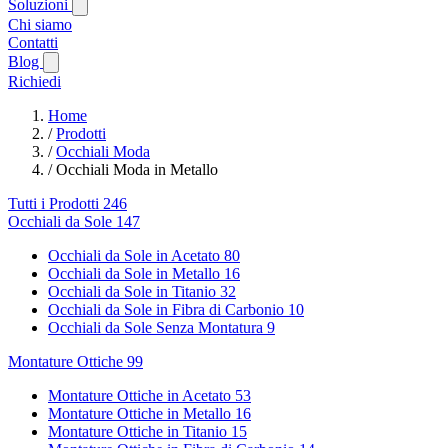
Soluzioni
Chi siamo
Contatti
Blog
Richiedi
Home
/
Prodotti
/
Occhiali Moda
/
Occhiali Moda in Metallo
Tutti i Prodotti
246
Occhiali da Sole
147
Occhiali da Sole in Acetato
80
Occhiali da Sole in Metallo
16
Occhiali da Sole in Titanio
32
Occhiali da Sole in Fibra di Carbonio
10
Occhiali da Sole Senza Montatura
9
Montature Ottiche
99
Montature Ottiche in Acetato
53
Montature Ottiche in Metallo
16
Montature Ottiche in Titanio
15