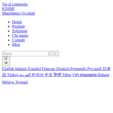
Vai al contenuto
KSSMI
Manifattura Occhiali
Home
Prodotti
Soluzioni
Chi siamo
Contatti
Blog
IT
English
Italiano
Español
Français
Deutsch
Português
Русский
日本
語
Türkçe
العربية
한국어
中文
हिन्दी
Tiếng Việt
ꦧꦱꦗꦮ
Bahasa
Melayu
Тоҷикӣ