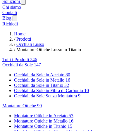
Soluzioni
Chi siamo
Contatti
Blog
Richiedi
Home
/
Prodotti
/
Occhiali Lusso
/
Montature Ottiche Lusso in Titanio
Tutti i Prodotti
246
Occhiali da Sole
147
Occhiali da Sole in Acetato
80
Occhiali da Sole in Metallo
16
Occhiali da Sole in Titanio
32
Occhiali da Sole in Fibra di Carbonio
10
Occhiali da Sole Senza Montatura
9
Montature Ottiche
99
Montature Ottiche in Acetato
53
Montature Ottiche in Metallo
16
Montature Ottiche in Titanio
15