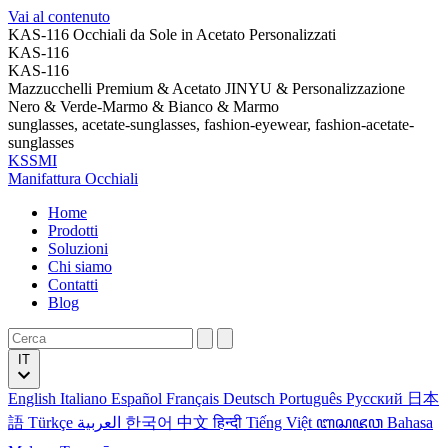
Vai al contenuto
KAS-116 Occhiali da Sole in Acetato Personalizzati
KAS-116
KAS-116
Mazzucchelli Premium & Acetato JINYU & Personalizzazione
Nero & Verde-Marmo & Bianco & Marmo
sunglasses, acetate-sunglasses, fashion-eyewear, fashion-acetate-
sunglasses
KSSMI
Manifattura Occhiali
Home
Prodotti
Soluzioni
Chi siamo
Contatti
Blog
IT
English
Italiano
Español
Français
Deutsch
Português
Русский
日本
語
Türkçe
العربية
한국어
中文
हिन्दी
Tiếng Việt
ꦧꦱꦗꦮ
Bahasa