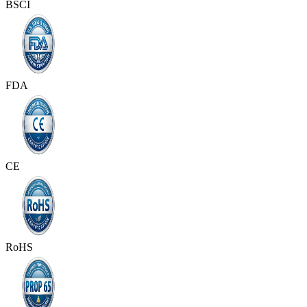
BSCI
FDA
CE
RoHS