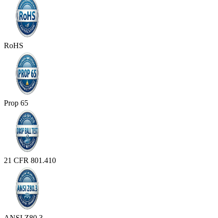
RoHS
Prop 65
21 CFR 801.410
ANSI Z80.3