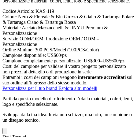
personalizzate materiali, colori, lenti, logo e specifiche selezionate.
Codice Articolo:
KAS-119
Colore:
Nero & Floreale & Blu Grezzo & Giallo & Tartaruga Polare
& Tartaruga Ciano & Tartaruga Rossa
Materiali:
Acetato Mazzucchelli & JINYU Premium &
Personalizzazione
Servizio ODM/OEM:
Produzione OEM / ODM –
Personalizzazione
Ordine Minimo:
300 PCS/Model (100PCS/Color)
Campione disponibile:
US$60/pz
Campione completamente personalizzato:
US$300–US$600/pz
Costi del campione per validare il vostro progetto personalizzato —
non prezzi al dettaglio o di produzione in serie.
Entrambi i costi dei campioni vengono
interamente accreditati
sul
suo ordine all’ingrosso dello stesso modello.
Personalizza per il tuo brand
Esplora altri modelli
Parti da questo modello di riferimento.
Adatta materiali, colori, lenti,
logo e specifiche selezionate.
Sviluppa dalla tua idea.
Invia uno schizzo, una foto, un campione o
un disegno tecnico.
Dati Tecnici