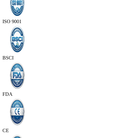
ISO 9001
BSCI
FDA
CE