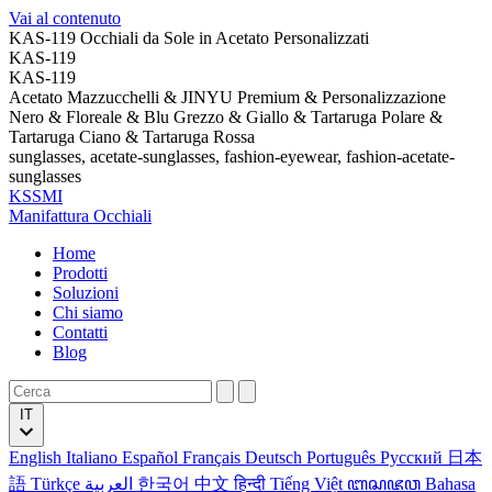
Vai al contenuto
KAS-119 Occhiali da Sole in Acetato Personalizzati
KAS-119
KAS-119
Acetato Mazzucchelli & JINYU Premium & Personalizzazione
Nero & Floreale & Blu Grezzo & Giallo & Tartaruga Polare &
Tartaruga Ciano & Tartaruga Rossa
sunglasses, acetate-sunglasses, fashion-eyewear, fashion-acetate-
sunglasses
KSSMI
Manifattura Occhiali
Home
Prodotti
Soluzioni
Chi siamo
Contatti
Blog
IT
English
Italiano
Español
Français
Deutsch
Português
Русский
日本
語
Türkçe
العربية
한국어
中文
हिन्दी
Tiếng Việt
ꦧꦱꦗꦮ
Bahasa