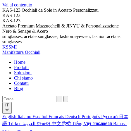
Vai al contenuto
KAS-123 Occhiali da Sole in Acetato Personalizzati
KAS-123
KAS-123
Acetato Premium Mazzucchelli & JINYU & Personalizzazione
Nero & Senape & Acero
sunglasses, acetate-sunglasses, fashion-eyewear, fashion-acetate-
sunglasses
KSSMI
Manifattura Occhiali
Home
Prodotti
Soluzioni
Chi siamo
Contatti
Blog
IT
English
Italiano
Español
Français
Deutsch
Português
Русский
日本
語
Türkçe
العربية
한국어
中文
हिन्दी
Tiếng Việt
ꦧꦱꦗꦮ
Bahasa