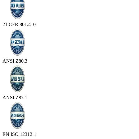
21 CFR 801.410
ANSI Z80.3
ANSI Z87.1
EN ISO 12312-1