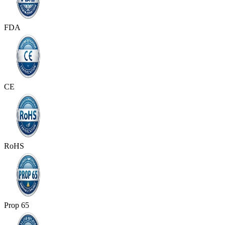
FDA
CE
RoHS
Prop 65