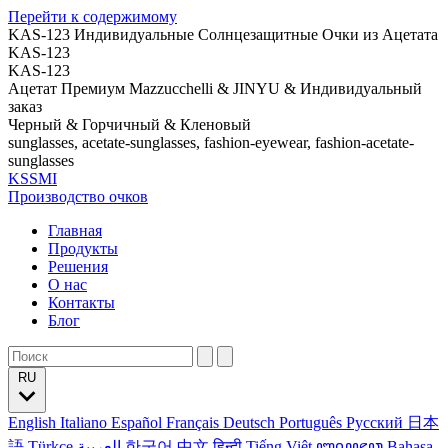
Перейти к содержимому
KAS-123 Индивидуальные Солнцезащитные Очки из Ацетата
KAS-123
KAS-123
Ацетат Премиум Mazzucchelli & JINYU & Индивидуальный
заказ
Черный & Горчичный & Кленовый
sunglasses, acetate-sunglasses, fashion-eyewear, fashion-acetate-
sunglasses
KSSMI
Производство очков
Главная
Продукты
Решения
О нас
Контакты
Блог
RU
English
Italiano
Español
Français
Deutsch
Português
Русский
日本
語
Türkçe
العربية
한국어
中文
हिन्दी
Tiếng Việt
ꦧꦱꦗꦮ
Bahasa