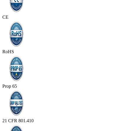
CE
RoHS
Prop 65
21 CFR 801.410