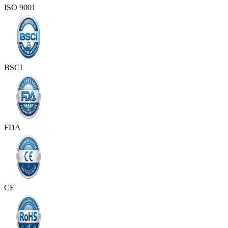
ISO 9001
BSCI
FDA
CE