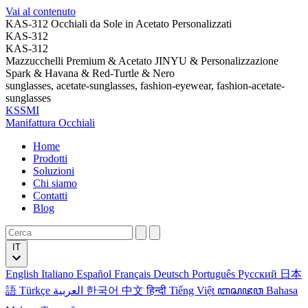
Vai al contenuto
KAS-312 Occhiali da Sole in Acetato Personalizzati
KAS-312
KAS-312
Mazzucchelli Premium & Acetato JINYU & Personalizzazione
Spark & Havana & Red-Turtle & Nero
sunglasses, acetate-sunglasses, fashion-eyewear, fashion-acetate-
sunglasses
KSSMI
Manifattura Occhiali
Home
Prodotti
Soluzioni
Chi siamo
Contatti
Blog
IT
English
Italiano
Español
Français
Deutsch
Português
Русский
日本
語
Türkçe
العربية
한국어
中文
हिन्दी
Tiếng Việt
ꦧꦱꦗꦮ
Bahasa