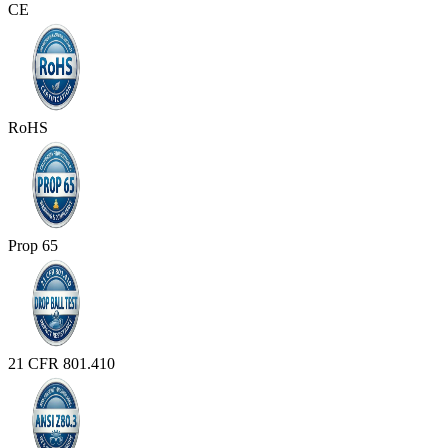
CE
RoHS
Prop 65
21 CFR 801.410