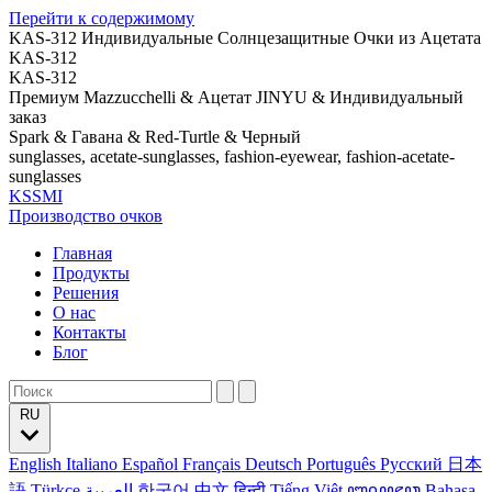
Перейти к содержимому
KAS-312 Индивидуальные Солнцезащитные Очки из Ацетата
KAS-312
KAS-312
Премиум Mazzucchelli & Ацетат JINYU & Индивидуальный
заказ
Spark & Гавана & Red-Turtle & Черный
sunglasses, acetate-sunglasses, fashion-eyewear, fashion-acetate-
sunglasses
KSSMI
Производство очков
Главная
Продукты
Решения
О нас
Контакты
Блог
RU
English
Italiano
Español
Français
Deutsch
Português
Русский
日本
語
Türkçe
العربية
한국어
中文
हिन्दी
Tiếng Việt
ꦧꦱꦗꦮ
Bahasa