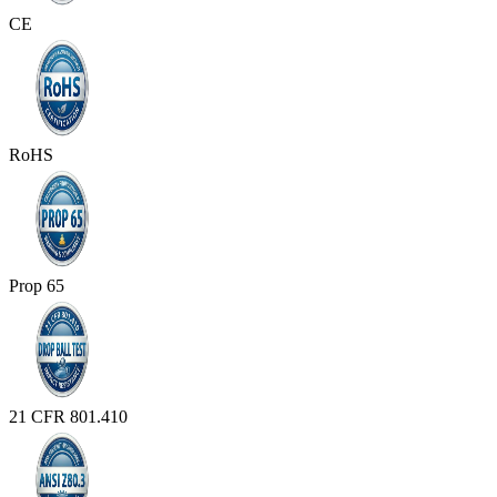
CE
RoHS
Prop 65
21 CFR 801.410