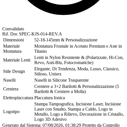
Convalidato
Rif. Doc
SPEC-KJS-014-REV.A
Dimensioni
52-18-145mm & Personalizzazione
Materiale
Montatura Frontale in Acetato Premium e Aste in
Montatura
Titanio
Lenti in Nylon Resistente & (Polarizzate, Hi-Con,
Materiale Lenti
Revo, Anti-Blu, Fotocromatiche)
Elegante, Di Tendenza, Moda, Lusso, Classico,
Stile Design
Stiloso, Unisex
Naselli
Naselli in Silicone Trasparente
Cerniere a 3+2 Barilotti & Personalizzazione (5
Cerniera
Barilotti & Cerniere a Molla)
Elettroplaccatura
Placcatura Ionica
Stampa Tampografica, Incisione Laser, Incisione
Laser con Smalto, Stampa a Caldo, Logo in
Logotipo
Metallo, Logo a Rilievo, Decorazione in Cristallo,
Logo 3D Adesivo
Generato dal Sistema: 07/08/2026, 01:38:29
Protetto da Controllo