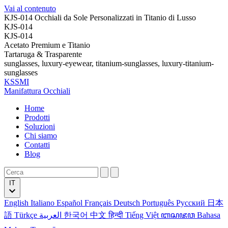
Vai al contenuto
KJS-014 Occhiali da Sole Personalizzati in Titanio di Lusso
KJS-014
KJS-014
Acetato Premium e Titanio
Tartaruga & Trasparente
sunglasses, luxury-eyewear, titanium-sunglasses, luxury-titanium-
sunglasses
KSSMI
Manifattura Occhiali
Home
Prodotti
Soluzioni
Chi siamo
Contatti
Blog
IT
English
Italiano
Español
Français
Deutsch
Português
Русский
日本
語
Türkçe
العربية
한국어
中文
हिन्दी
Tiếng Việt
ꦧꦱꦗꦮ
Bahasa