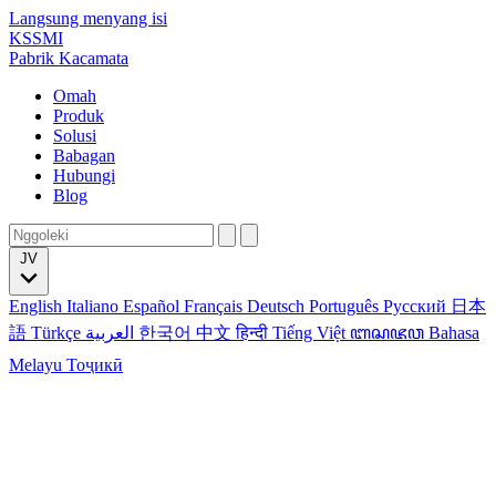
Langsung menyang isi
KSSMI
Pabrik Kacamata
Omah
Produk
Solusi
Babagan
Hubungi
Blog
JV
English
Italiano
Español
Français
Deutsch
Português
Русский
日本
語
Türkçe
العربية
한국어
中文
हिन्दी
Tiếng Việt
ꦧꦱꦗꦮ
Bahasa
Melayu
Тоҷикӣ