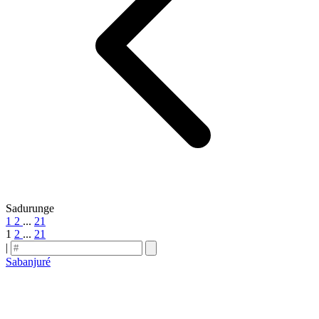
Sadurunge
1
2
...
21
1
2
...
21
|
Sabanjuré