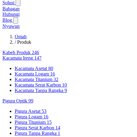
Solusi
Babagan
Hubungi
Blog
Nyuwun
Omah
/
Produk
Kabeh Produk
246
Kacamata Ireng
147
Kacamata Asetat
80
Kacamata Logam
16
Kacamata Titanium
32
Kacamata Serat Karbon
10
Kacamata Tanpa Rangka
9
Pigura Optik
99
Pigura Asetat
53
Pigura Logam
16
Pigura Titanium
15
Pigura Serat Karbon
14
Pigura Tanpa Rangka
1