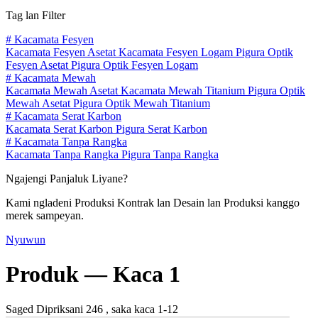
Tag lan Filter
#
Kacamata Fesyen
Kacamata Fesyen Asetat
Kacamata Fesyen Logam
Pigura Optik
Fesyen Asetat
Pigura Optik Fesyen Logam
#
Kacamata Mewah
Kacamata Mewah Asetat
Kacamata Mewah Titanium
Pigura Optik
Mewah Asetat
Pigura Optik Mewah Titanium
#
Kacamata Serat Karbon
Kacamata Serat Karbon
Pigura Serat Karbon
#
Kacamata Tanpa Rangka
Kacamata Tanpa Rangka
Pigura Tanpa Rangka
Ngajengi Panjaluk Liyane?
Kami ngladeni Produksi Kontrak lan Desain lan Produksi kanggo
merek sampeyan.
Nyuwun
Produk —
Kaca 1
Saged Dipriksani 246 , saka kaca 1-12