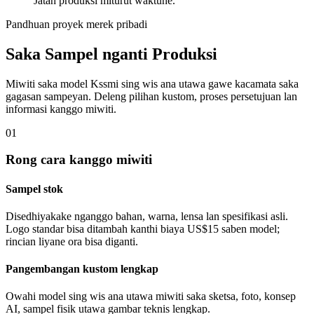
Jatah produksi miturut waktune.
Pandhuan proyek merek pribadi
Saka Sampel nganti Produksi
Miwiti saka model Kssmi sing wis ana utawa gawe kacamata saka
gagasan sampeyan. Deleng pilihan kustom, proses persetujuan lan
informasi kanggo miwiti.
01
Rong cara kanggo miwiti
Sampel stok
Disedhiyakake nganggo bahan, warna, lensa lan spesifikasi asli.
Logo standar bisa ditambah kanthi biaya US$15 saben model;
rincian liyane ora bisa diganti.
Pangembangan kustom lengkap
Owahi model sing wis ana utawa miwiti saka sketsa, foto, konsep
AI, sampel fisik utawa gambar teknis lengkap.