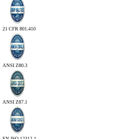
21 CFR 801.410
ANSI Z80.3
ANSI Z87.1
EN ISO 12312-1