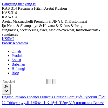
Langsung menyang isi
KAS-314 Kacamata Hitam Asetat Kustom
KAS-314
KAS-314
Asetat Mazzucchelli Premium & JINYU & Kustomisasi
Ijo Neon & Shampanye & Havana & Kukus & Ireng
sunglasses, acetate-sunglasses, fashion-eyewear, fashion-acetate-
sunglasses
KSSMI
Pabrik Kacamata
Omah
Produk
Solusi
Babagan
Hubungi
Blog
JV
English
Italiano
Español
Français
Deutsch
Português
Русский
日本
語
Türkçe
العربية
한국어
中文
हिन्दी
Tiếng Việt
ꦧꦱꦗꦮ
Bahasa