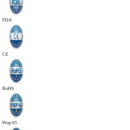
FDA
CE
RoHS
Prop 65