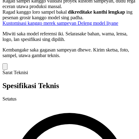
Ragad sampel kanggo validasi proyek kustom sampeyan, dudu rega
eceran utawa produksi massal.
Ragad kanggo loro sampel bakal
dikreditake kanthi lengkap
ing
pesenan grosir kanggo model sing padha.
Kustomisasi kanggo merek sampeyan
Deleng model liyane
Miwiti saka model referensi iki.
Selarasake bahan, warna, lensa,
logo, lan spesifikasi sing dipilih.
Kembangake saka gagasan sampeyan dhewe.
Kirim sketsa, foto,
sampel, utawa gambar teknis.
Sarat Teknisi
Spesifikasi Teknis
Setatus