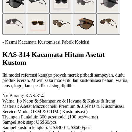
- Kssmi Kacamata Kustomisasi Pabrik Koleksi
KAS-314 Kacamata Hitam Asetat
Kustom
Iki model referensi kanggo proyek merek pribadi sampeyan, dudu
produk eceran. Miwiti saka model iki lan kustomisasi bahan, warna,
lensa, logo, lan spesifikasi sing dipilih.
No Barang:
KAS-314
Warna:
Ijo Neon & Shampanye & Havana & Kukus & Ireng
Material:
Asetat Mazzucchelli Premium & JINYU & Kustomisasi
Service Mode:
OEM & ODM ( Kustomisasi )
Tiyangan Panjaluk:
300 pcs/model (100 pcs/warna)
Sampel stok siap:
US$60/pcs
Sampel kustom lengkap:
US$300–US$600/pcs