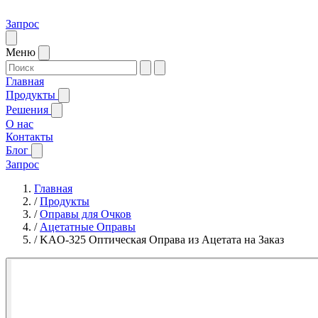
Запрос
Меню
Главная
Продукты
Решения
О нас
Контакты
Блог
Запрос
Главная
/
Продукты
/
Оправы для Очков
/
Ацетатные Оправы
/
KAO-325 Оптическая Оправа из Ацетата на Заказ