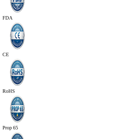
FDA
CE
RoHS
Prop 65