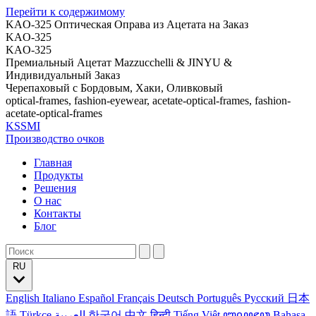
Перейти к содержимому
KAO-325 Оптическая Оправа из Ацетата на Заказ
KAO-325
KAO-325
Премиальный Ацетат Mazzucchelli & JINYU &
Индивидуальный Заказ
Черепаховый с Бордовым, Хаки, Оливковый
optical-frames, fashion-eyewear, acetate-optical-frames, fashion-
acetate-optical-frames
KSSMI
Производство очков
Главная
Продукты
Решения
О нас
Контакты
Блог
RU
English
Italiano
Español
Français
Deutsch
Português
Русский
日本
語
Türkçe
العربية
한국어
中文
हिन्दी
Tiếng Việt
ꦧꦱꦗꦮ
Bahasa