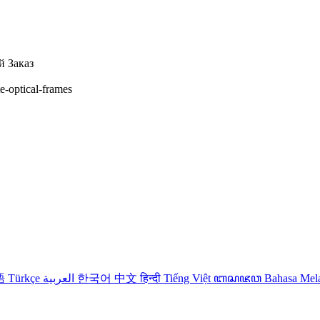
 Заказ
te-optical-frames
語
Türkçe
العربية
한국어
中文
हिन्दी
Tiếng Việt
ꦧꦱꦗꦮ
Bahasa Me