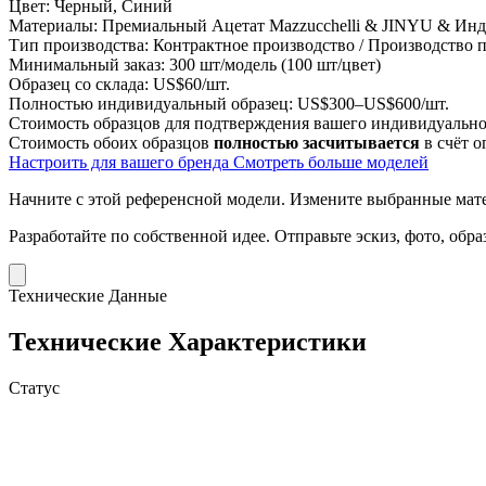
Цвет:
Черный, Синий
Материалы:
Премиальный Ацетат Mazzucchelli & JINYU & Инд
Тип производства:
Контрактное производство / Производство
Минимальный заказ:
300 шт/модель (100 шт/цвет)
Образец со склада:
US$60/шт.
Полностью индивидуальный образец:
US$300–US$600/шт.
Стоимость образцов для подтверждения вашего индивидуальног
Стоимость обоих образцов
полностью засчитывается
в счёт о
Настроить для вашего бренда
Смотреть больше моделей
Начните с этой референсной модели.
Измените выбранные матер
Разработайте по собственной идее.
Отправьте эскиз, фото, обр
Технические Данные
Технические Характеристики
Статус