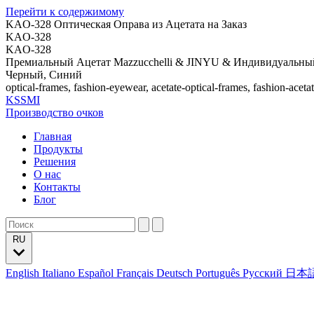
Перейти к содержимому
KAO-328 Оптическая Оправа из Ацетата на Заказ
KAO-328
KAO-328
Премиальный Ацетат Mazzucchelli & JINYU & Индивидуальный
Черный, Синий
optical-frames, fashion-eyewear, acetate-optical-frames, fashion-aceta
KSSMI
Производство очков
Главная
Продукты
Решения
О нас
Контакты
Блог
RU
English
Italiano
Español
Français
Deutsch
Português
Русский
日本