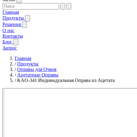
Главная
Продукты
Решения
О нас
Контакты
Блог
Запрос
Главная
/
Продукты
/
Оправы для Очков
/
Ацетатные Оправы
/
KAO-341 Индивидуальная Оправа из Ацетата