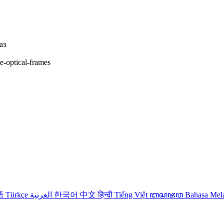
аз
te-optical-frames
語
Türkçe
العربية
한국어
中文
हिन्दी
Tiếng Việt
ꦧꦱꦗꦮ
Bahasa Me