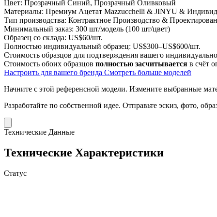
Цвет:
Прозрачный Синий, Прозрачный Оливковый
Материалы:
Премиум Ацетат Mazzucchelli & JINYU & Индивид
Тип производства:
Контрактное Производство & Проектировани
Минимальный заказ:
300 шт/модель (100 шт/цвет)
Образец со склада:
US$60/шт.
Полностью индивидуальный образец:
US$300–US$600/шт.
Стоимость образцов для подтверждения вашего индивидуальног
Стоимость обоих образцов
полностью засчитывается
в счёт о
Настроить для вашего бренда
Смотреть больше моделей
Начните с этой референсной модели.
Измените выбранные матер
Разработайте по собственной идее.
Отправьте эскиз, фото, обр
Технические Данные
Технические Характеристики
Статус