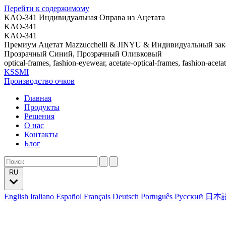
Перейти к содержимому
KAO-341 Индивидуальная Оправа из Ацетата
KAO-341
KAO-341
Премиум Ацетат Mazzucchelli & JINYU & Индивидуальный зак
Прозрачный Синий, Прозрачный Оливковый
optical-frames, fashion-eyewear, acetate-optical-frames, fashion-aceta
KSSMI
Производство очков
Главная
Продукты
Решения
О нас
Контакты
Блог
RU
English
Italiano
Español
Français
Deutsch
Português
Русский
日本