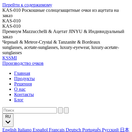
Перейти к содержимому
KAS-010 Роскошные солнцезащитные очки из ацетата на
заказ
KAS-010
KAS-010
Премиум Mazzucchelli & Ацетат JINYU & Индивидуальный
заказ
Черный & Meteor-Crystal & Tanzanite & Bordeaux
sunglasses, acetate-sunglasses, luxury-eyewear, luxury-acetate-
sunglasses
KSSMI
Производство очков
Главная
Продукты
Решения
О нас
Контакты
Блог
RU
English
Italiano
Español
Français
Deutsch
Português
Русский
日本