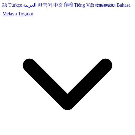
語
Türkçe
العربية
한국어
中文
हिन्दी
Tiếng Việt
ꦧꦱꦗꦮ
Bahasa
Melayu
Тоҷикӣ