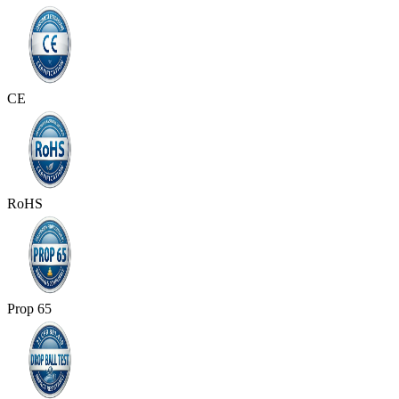
CE
RoHS
Prop 65