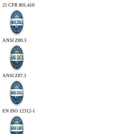
21 CFR 801.410
ANSI Z80.3
ANSI Z87.1
EN ISO 12312-1