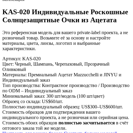
KAS-020 Индивидуальные Роскошные
Солнцезащитные Очки из Ацетата
Это референсная модель для вашего private-label проекта, а не
розничный товар. Возьмите её за основу и настройте
материалы, цвета, линзы, логотип и выбранные
характеристики.
Артикул:
KAS-020
Цвет:
Черный, Шампань, Черепаховый, Прозрачный
Оливковый
Материалы:
Премиальный Ацетат Mazzucchelli и JINYU и
Индивидуальный заказ
Тип производства:
Контрактное производство / Производство
по ODM – Индивидуальный заказ
Минимальный заказ:
300 шт/модель (100 шт/цвет)
Образец со склада:
US$60/шт.
Полностью индивидуальный образец:
US$300–US$600/шт.
Стоимость образцов для подтверждения вашего
индивидуального проекта, а не розничная или серийная цена.
Стоимость обоих образцов
полностью засчитывается
в счёт
оптового заказа той же модели.