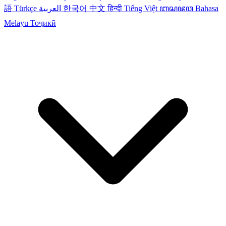
語
Türkçe
العربية
한국어
中文
हिन्दी
Tiếng Việt
ꦧꦱꦗꦮ
Bahasa
Melayu
Тоҷикӣ