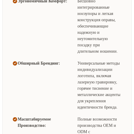
Эргономичный Комфорт:
Бесшовно
интегрированные
носоупоры и легкая
конструкция оправы,
обеспечивающие
надежную и
неутомительную
посадку при
длительном ношении.
Обширный Брендинг:
Универсальные методы
индивидуализации
логотипа, включая
лазерную гравировку,
горячее тиснение и
металлические акценты
для укрепления
идентичности бренда.
Масштабируемое
Полные возможности
Производство:
производства OEM и
ODM с