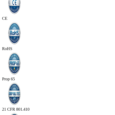
CE
RoHS
Prop 65
21 CFR 801.410