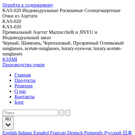
Перейти к содержимому
KAS-020 Индивидуальные Роскошные Солнцезащитные
Очки из Ацетата
KAS-020
KAS-020
Премиальный Ацетат Mazzucchelli и JINYU и
Индивидуальный заказ
Черный, Шампань, Черепаховый, Прозрачный Оливковый
sunglasses, acetate-sunglasses, luxury-eyewear, luxury-acetate-
sunglasses
KSSMI
Производство очков
Главная
Продукты
Решения
О нас
Контакты
Блог
RU
English
Italiano
Español
Français
Deutsch
Português
Русский
日本