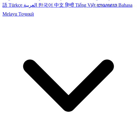
語
Türkçe
العربية
한국어
中文
हिन्दी
Tiếng Việt
ꦧꦱꦗꦮ
Bahasa
Melayu
Тоҷикӣ