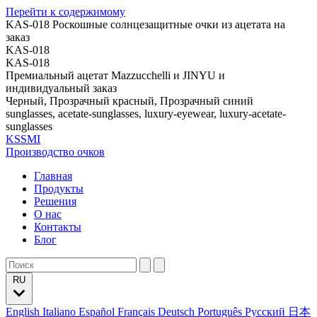
Перейти к содержимому
KAS-018 Роскошные солнцезащитные очки из ацетата на
заказ
KAS-018
KAS-018
Премиальный ацетат Mazzucchelli и JINYU и
индивидуальный заказ
Черный, Прозрачный красный, Прозрачный синий
sunglasses, acetate-sunglasses, luxury-eyewear, luxury-acetate-
sunglasses
KSSMI
Производство очков
Главная
Продукты
Решения
О нас
Контакты
Блог
RU
English
Italiano
Español
Français
Deutsch
Português
Русский
日本