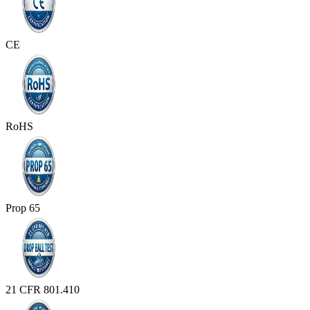
CE
RoHS
Prop 65
21 CFR 801.410