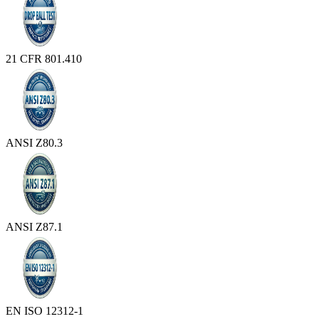
21 CFR 801.410
ANSI Z80.3
ANSI Z87.1
EN ISO 12312-1