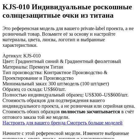
KJS-010 Индивидуальные роскошные
солнцезащитные очки из титана
Это референсная модель для вашего private-label проекта, а не
розничный товар. Возьмите её за основу и настройте
материалы, цвета, линзы, логотип и выбранные
характеристики.
Артикул:
KJS-010
Цвет:
Градиентный синий & Градиентный фиолетовый
Материалы:
Премиум Титан
Тип производства:
Контрактное Производство &
Проектирование и Производство
Минимальный заказ:
300 шт/модель (100 шт/цвет)
Образец со склада:
US$60/шт.
Полностью индивидуальный образец:
US$300–US$600/шт.
Стоимость образцов для подтверждения вашего
индивидуального проекта, а не розничная или серийная цена.
Стоимость обоих образцов
полностью засчитывается
в счёт
оптового заказа той же модели.
Настроить для вашего бренда
Смотреть больше моделей
Начните с этой референсной модели.
Измените выбранные
материалы, цвета, линзы, логотип и характеристики.