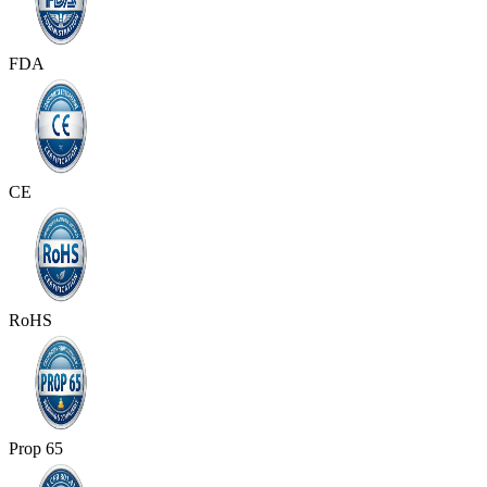
FDA
CE
RoHS
Prop 65