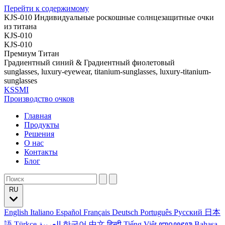
Перейти к содержимому
KJS-010 Индивидуальные роскошные солнцезащитные очки
из титана
KJS-010
KJS-010
Премиум Титан
Градиентный синий & Градиентный фиолетовый
sunglasses, luxury-eyewear, titanium-sunglasses, luxury-titanium-
sunglasses
KSSMI
Производство очков
Главная
Продукты
Решения
О нас
Контакты
Блог
RU
English
Italiano
Español
Français
Deutsch
Português
Русский
日本
語
Türkçe
العربية
한국어
中文
हिन्दी
Tiếng Việt
ꦧꦱꦗꦮ
Bahasa