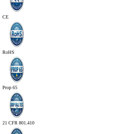
CE
RoHS
Prop 65
21 CFR 801.410