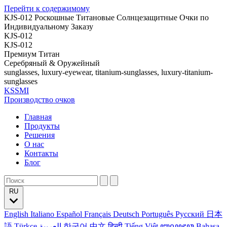
Перейти к содержимому
KJS-012 Роскошные Титановые Солнцезащитные Очки по
Индивидуальному Заказу
KJS-012
KJS-012
Премиум Титан
Серебряный & Оружейный
sunglasses, luxury-eyewear, titanium-sunglasses, luxury-titanium-
sunglasses
KSSMI
Производство очков
Главная
Продукты
Решения
О нас
Контакты
Блог
RU
English
Italiano
Español
Français
Deutsch
Português
Русский
日本
語
Türkçe
العربية
한국어
中文
हिन्दी
Tiếng Việt
ꦧꦱꦗꦮ
Bahasa