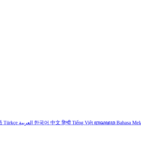
語
Türkçe
العربية
한국어
中文
हिन्दी
Tiếng Việt
ꦧꦱꦗꦮ
Bahasa Me