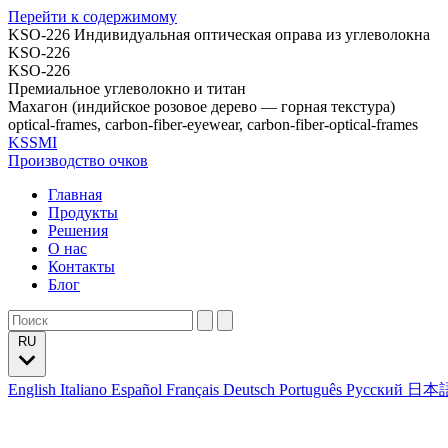
Перейти к содержимому
KSO-226 Индивидуальная оптическая оправа из углеволокна
KSO-226
KSO-226
Премиальное углеволокно и титан
Махагон (индийское розовое дерево — горная текстура)
optical-frames, carbon-fiber-eyewear, carbon-fiber-optical-frames
KSSMI
Производство очков
Главная
Продукты
Решения
О нас
Контакты
Блог
RU
English
Italiano
Español
Français
Deutsch
Português
Русский
日本