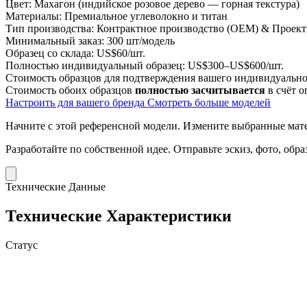
Цвет:
Махагон (индийское розовое дерево — горная текстура)
Материалы:
Премиальное углеволокно и титан
Тип производства:
Контрактное производство (OEM) & Проект
Минимальный заказ:
300 шт/модель
Образец со склада:
US$60/шт.
Полностью индивидуальный образец:
US$300–US$600/шт.
Стоимость образцов для подтверждения вашего индивидуальног
Стоимость обоих образцов
полностью засчитывается
в счёт о
Настроить для вашего бренда
Смотреть больше моделей
Начните с этой референсной модели.
Измените выбранные матер
Разработайте по собственной идее.
Отправьте эскиз, фото, обр
Технические Данные
Технические Характеристики
Статус