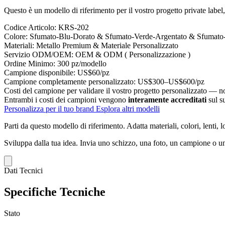
Questo è un modello di riferimento per il vostro progetto private label, 
Codice Articolo:
KRS-202
Colore:
Sfumato-Blu-Dorato & Sfumato-Verde-Argentato & Sfumato
Materiali:
Metallo Premium & Materiale Personalizzato
Servizio ODM/OEM:
OEM & ODM ( Personalizzazione )
Ordine Minimo:
300 pz/modello
Campione disponibile:
US$60/pz
Campione completamente personalizzato:
US$300–US$600/pz
Costi del campione per validare il vostro progetto personalizzato — non
Entrambi i costi dei campioni vengono
interamente accreditati
sul s
Personalizza per il tuo brand
Esplora altri modelli
Parti da questo modello di riferimento.
Adatta materiali, colori, lenti, 
Sviluppa dalla tua idea.
Invia uno schizzo, una foto, un campione o un
Dati Tecnici
Specifiche Tecniche
Stato