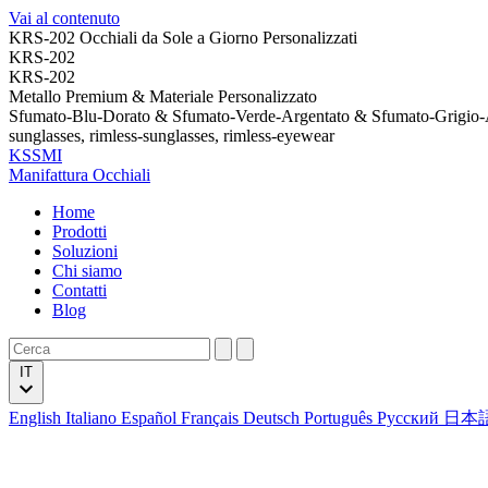
Vai al contenuto
KRS-202 Occhiali da Sole a Giorno Personalizzati
KRS-202
KRS-202
Metallo Premium & Materiale Personalizzato
Sfumato-Blu-Dorato & Sfumato-Verde-Argentato & Sfumato-Grigio
sunglasses, rimless-sunglasses, rimless-eyewear
KSSMI
Manifattura Occhiali
Home
Prodotti
Soluzioni
Chi siamo
Contatti
Blog
IT
English
Italiano
Español
Français
Deutsch
Português
Русский
日本