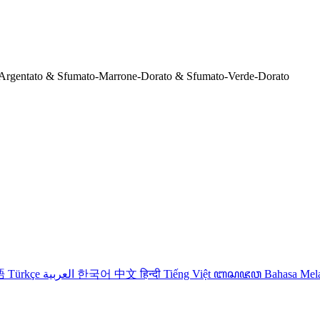
-Argentato & Sfumato-Marrone-Dorato & Sfumato-Verde-Dorato
語
Türkçe
العربية
한국어
中文
हिन्दी
Tiếng Việt
ꦧꦱꦗꦮ
Bahasa Me