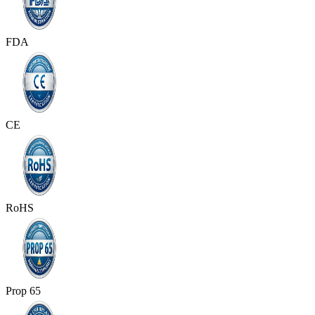
FDA
CE
RoHS
Prop 65