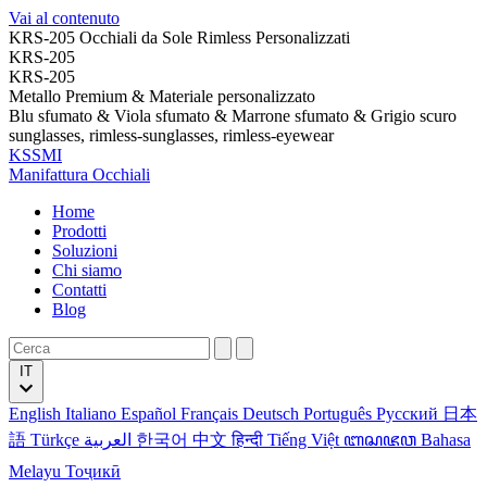
Vai al contenuto
KRS-205 Occhiali da Sole Rimless Personalizzati
KRS-205
KRS-205
Metallo Premium & Materiale personalizzato
Blu sfumato & Viola sfumato & Marrone sfumato & Grigio scuro
sunglasses, rimless-sunglasses, rimless-eyewear
KSSMI
Manifattura Occhiali
Home
Prodotti
Soluzioni
Chi siamo
Contatti
Blog
IT
English
Italiano
Español
Français
Deutsch
Português
Русский
日本
語
Türkçe
العربية
한국어
中文
हिन्दी
Tiếng Việt
ꦧꦱꦗꦮ
Bahasa
Melayu
Тоҷикӣ