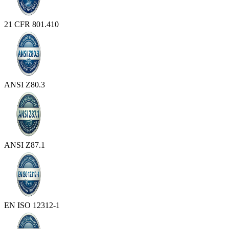
21 CFR 801.410
ANSI Z80.3
ANSI Z87.1
EN ISO 12312-1