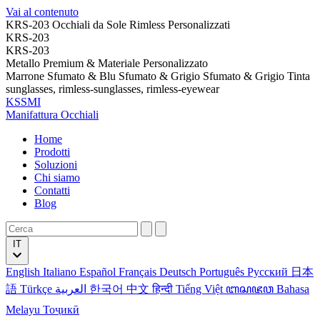
Vai al contenuto
KRS-203 Occhiali da Sole Rimless Personalizzati
KRS-203
KRS-203
Metallo Premium & Materiale Personalizzato
Marrone Sfumato & Blu Sfumato & Grigio Sfumato & Grigio Tinta
sunglasses, rimless-sunglasses, rimless-eyewear
KSSMI
Manifattura Occhiali
Home
Prodotti
Soluzioni
Chi siamo
Contatti
Blog
IT
English
Italiano
Español
Français
Deutsch
Português
Русский
日本
語
Türkçe
العربية
한국어
中文
हिन्दी
Tiếng Việt
ꦧꦱꦗꦮ
Bahasa
Melayu
Тоҷикӣ