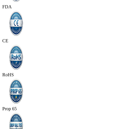
FDA
CE
RoHS
Prop 65